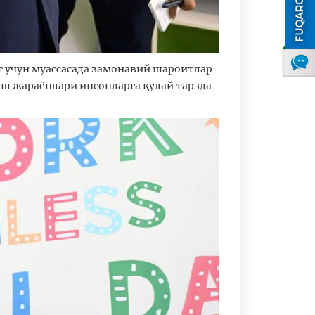
г учун муассасада замонавий шароитлар
иш жараёнлари инсонларга қулай тарзда