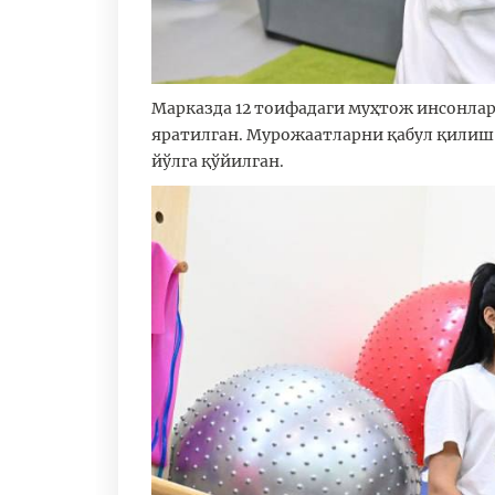
Марказда 12 тоифадаги муҳтож инсонлар
яратилган. Мурожаатларни қабул қилиш,
йўлга қўйилган.