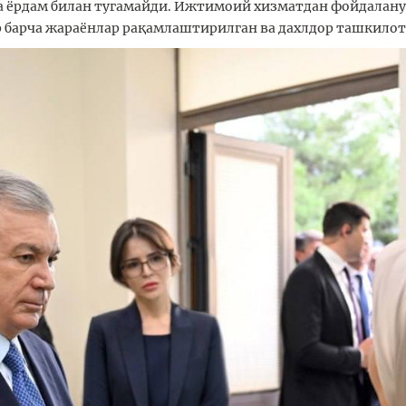
та ёрдам билан тугамайди. Ижтимоий хизматдан фойдалану
 барча жараёнлар рақамлаштирилган ва дахлдор ташкилотл