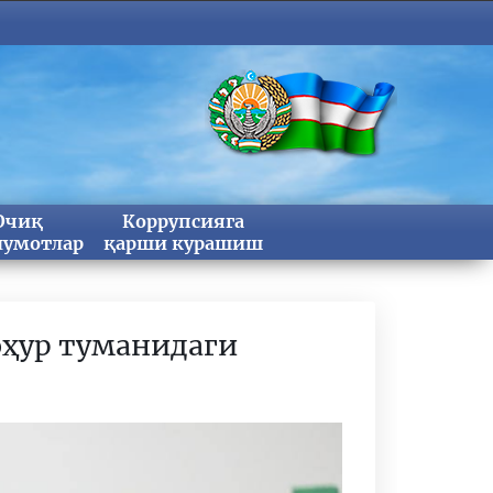
Очиқ
Коррупсияга
умотлар
қарши курашиш
ҳур туманидаги