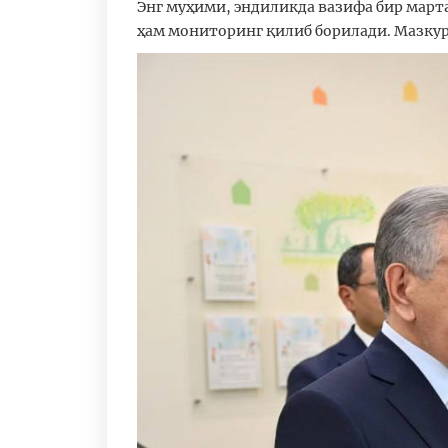
Энг муҳими, эндиликда вазифа бир мар
ҳам мониторинг қилиб борилади. Мазкур