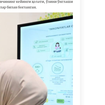
вчининг кейинги ҳолати, ўзини ўнглаши
ар билан боғланган.