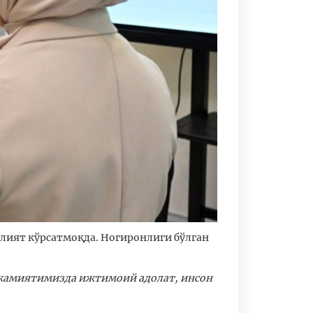
лият кўрсатмоқда. Ногиронлиги бўлган
ли жамиятимизда ижтимоий адолат, инсон