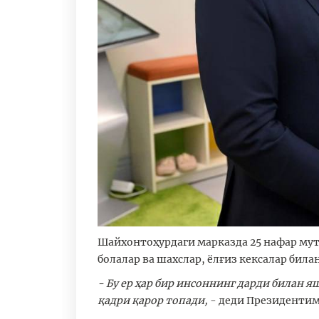
Шайхонтоҳурдаги марказда 25 нафар мут
болалар ва шахслар, ёлғиз кексалар бил
- Бу ер ҳар бир инсоннинг дарди билан 
қадри қарор топади,
- деди Президентим