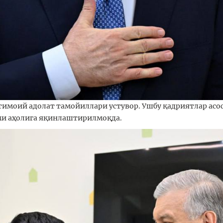
моий адолат тамойиллари устувор. Ушбу қадриятлар асос
ими аҳолига яқинлаштирилмоқда.