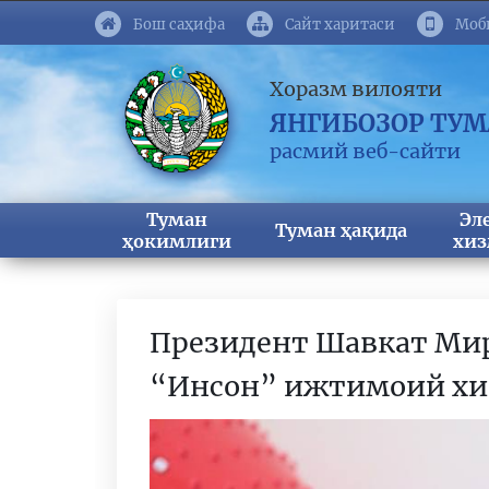
Бош саҳифа
Сайт харитаси
Моб
Хоразм вилояти
ЯНГИБОЗОР ТУ
расмий веб-сайти
Туман
Эл
Туман ҳақида
ҳокимлиги
хиз
Президент Шавкат Ми
“Инсон” ижтимоий хи