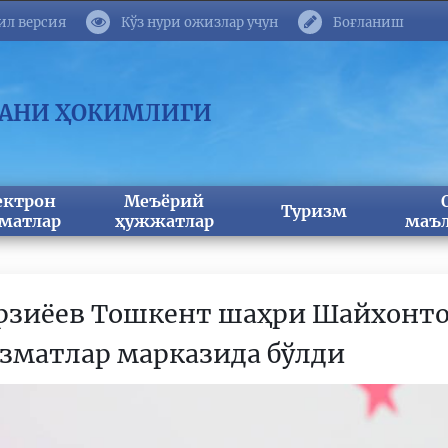
ил версия
Кўз нури ожизлар учун
Боғланиш
МАНИ ҲОКИМЛИГИ
ектрон
Меъёрий
Туризм
матлар
ҳужжатлар
маъл
рзиёев Тошкент шаҳри Шайхонто
зматлар марказида бўлди