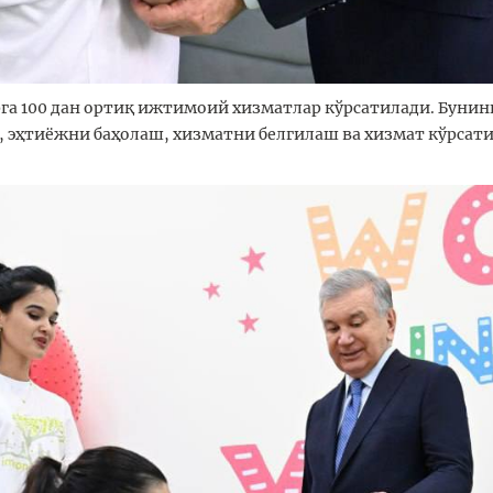
га 100 дан ортиқ ижтимоий хизматлар кўрсатилади. Бунин
 эҳтиёжни баҳолаш, хизматни белгилаш ва хизмат кўрсат