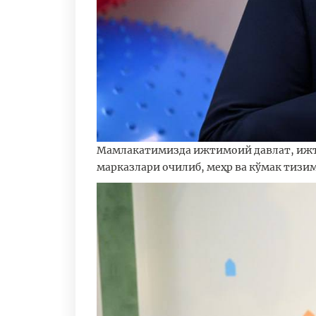
Мамлакатимизда ижтимоий давлат, ижти
марказлари очилиб, меҳр ва кўмак тиз