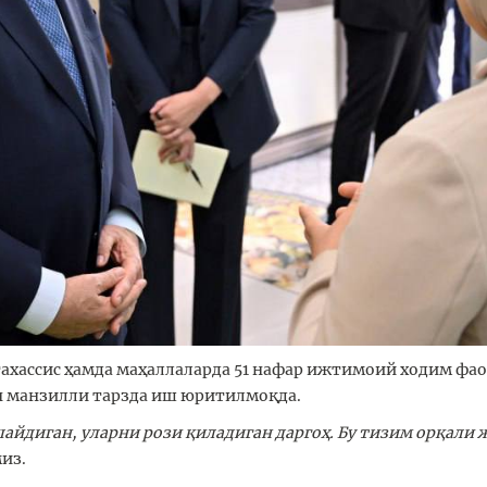
ахассис ҳамда маҳаллаларда 51 нафар ижтимоий ходим фао
ан манзилли тарзда иш юритилмоқда.
яшайдиган, уларни рози қиладиган даргоҳ. Бу тизим орқа
из.