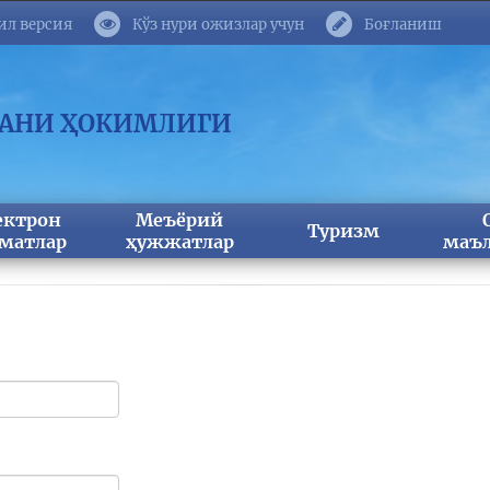
ил версия
Кўз нури ожизлар учун
Боғланиш
МАНИ ҲОКИМЛИГИ
ектрон
Меъёрий
Туризм
матлар
ҳужжатлар
маъл