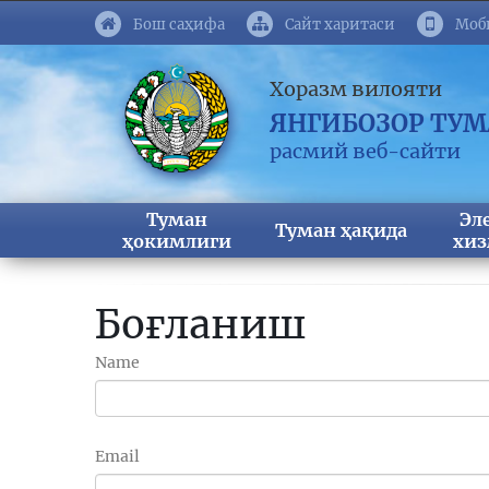
Бош саҳифа
Сайт харитаси
Моб
Хоразм вилояти
ЯНГИБОЗОР ТУ
расмий веб-сайти
Туман
Эл
Туман ҳақида
ҳокимлиги
хиз
Боғланиш
Name
Email