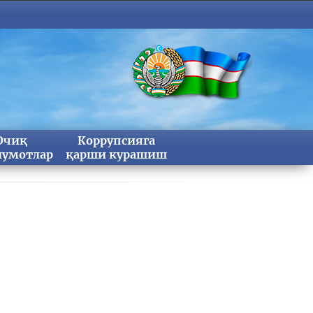
Очиқ
Коррупсияга
умотлар
қарши курашиш