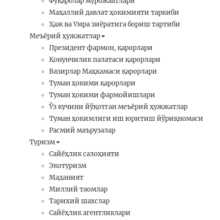
Фуқаролар мурожаатлари
Маҳаллий давлат ҳокимияти таркиби
Ҳаж ва Умра зиёратига бориш тартиби
Меъёрий ҳужжатлар
Президент фармон, қарорлари
Қонунчилик палатаси қарорлари
Вазирлар Маҳкамаси қарорлари
Туман ҳокими қарорлари
Туман ҳокими фармойишлари
Ўз кучини йўқотган меъёрий ҳужжатлар
Туман ҳокимлиги иш юритиш йўриқномаси
Расмий маърузалар
Туризм
Сайёҳлик салоҳияти
Экотуризм
Маданият
Миллий таомлар
Тарихий шахслар
Сайёҳлик агентликлари