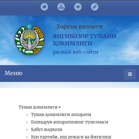
Хоразм вилояти
ЯНГИБОЗОР ТУМАНИ
ҲОКИМЛИГИ
расмий веб-сайти
Меню
Туман ҳокимлиги
Туман ҳокимлиги аппарати
Бошқарув аппаратининг тузилмаси
Қабул жадвали
Кун тартиби, иш режаси ва йиғилиш