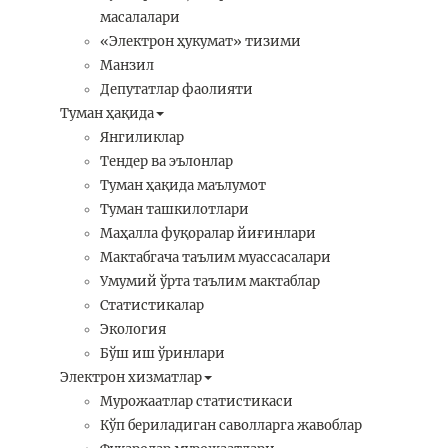
масалалари
«Электрон ҳукумат» тизими
Манзил
Депутатлар фаолияти
Туман ҳақида
Янгиликлар
Тендер ва эълонлар
Туман ҳақида маълумот
Туман ташкилотлари
Маҳалла фуқоралар йиғинлари
Мактабгача таълим муассасалари
Умумий ўрта таълим мактаблар
Статистикалар
Экология
Бўш иш ўринлари
Электрон хизматлар
Мурожаатлар статистикаси
Кўп бериладиган саволларга жавоблар