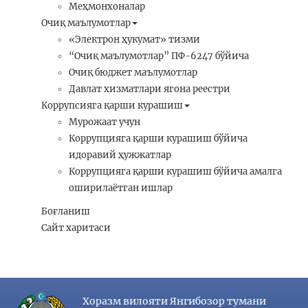
Меҳмонхоналар
Очиқ маълумотлар
«Электрон ҳукумат» тизми
“Очиқ маълумотлар” ПФ-6247 бўйича
Очиқ бюджет маълумотлар
Давлат хизматлари ягона реестри
Коррупсияга қарши курашиш
Мурожаат учун
Коррупцияга қарши курашиш бўйича
идоравий ҳужжатлар
Коррупцияга қарши курашиш бўйича амалга
оширилаётган ишлар
Боғланиш
Сайт харитаси
Хоразм вилояти Янгибозор тумани