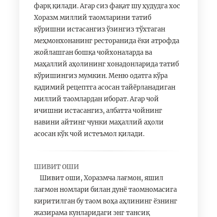
фарқ қилади. Агар сиз фақат шу ҳудудга хос
Хоразм миллий таомларини татиб
кўришни истасангиз ўзингиз тўхтаган
меҳмонхонанинг ресторанида ёки атрофда
жойлашган бошқа чойхоналарда ва
маҳаллий аҳолининг хонадонларида татиб
кўришингиз мумкин. Меню одатга кўра
қадимий рецептга асосан тайёрланадиган
миллий таомлардан иборат. Агар чой
ичишни истасангиз, албатта чойнинг
навини айтинг чунки маҳаллий аҳоли
асосан кўк чой истеъмол қилади.
ШИВИТ ОШИ
Шивит оши, Хоразмча лағмон, яшил
лағмон номлари билан дунё таомномасига
киритилган бу таом воҳа аҳлининг ёзнинг
жазирама кунларидаги энг тансиқ