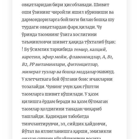
овқатларидан бири ҳисобланади. Шивит
оши ўзининг чиройли яшил кўриниши ва
дармондориларга бойлиги билан бошқа шу
турдаги овқатлардан фарқ қилади. Чу
ўринда таомнинг ўзига хослигини
таъминловчи шивит ҳақида тўхталиб ўцак:
! Бу ўсимлик таркибида
темир, калций,
каротин, эфир мойи, флавоноидлар,
А, В1,
В2, РР витаминлари, фитонцитлар,
минерал тузлар ва бошқа моддалар
мавжуд.
У клетчаткага бой бўлгани боис ичакларни
тозалайди. Чунинг учун ҳам гўштли
таомларга шивит қўшилади. У ҳазм
қилишга ёрдам беради ва ҳазм бўлмаган
таомлар қолдиғини танадан чиқариб
ташлайди. Қадимдан табобатда
тинчлантирувчи, эл, сийдик ҳайдовчи,
йўтал ва яллиғланишга қарши, эмизикли
оналар сутини кўпайтирувчи восита