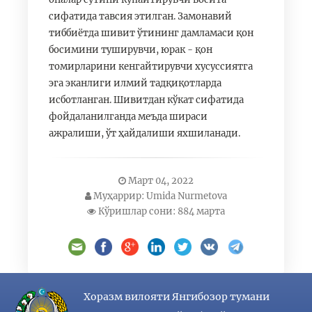
сифатида тавсия этилган. Замонавий
тиббиётда шивит ўтининг дамламаси қон
босимини туширувчи, юрак - қон
томирларини кенгайтирувчи хусуссиятга
эга эканлиги илмий тадқиқотларда
исботланган. Шивитдан кўкат сифатида
фойдаланилганда меъда шираси
ажралиши, ўт ҳайдалиши яхшиланади.
Март 04, 2022
Муҳаррир: Umida Nurmetova
Кўришлар сони: 884 марта
Хоразм вилояти Янгибозор тумани