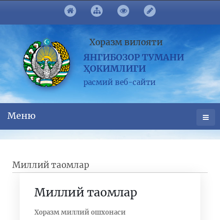
Хоразм вилояти
ЯНГИБОЗОР ТУМАНИ
ҲОКИМЛИГИ
расмий веб-сайти
Меню
Миллий таомлар
Миллий таомлар
Хоразм миллий ошхонаси