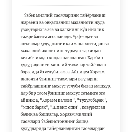
Ўзбек миллий таомларини тайёрланиш
жараёни ва овқатланиш маданияти жуда
узоқ тарихга эга ва халқнинг кўп йиллик
тажрибасига асосланади. Урф-одат ва
анъналар ҳудуднинг иқлим шароитидан ва
маҳаллий аҳолининг турмуш тарзидан
келиб чиққан ҳолда шаклланган. Ҳар бир
ҳудуд аҳолиси миллий таомлар тайёрлаш
борасида ўз услубига эга. Айниқса Хоразм
вилояти ўзининг таомлари ва уларни
тайёрлашнинг махсус услуби билан машҳур.
Ҳар бир таом ўзининг махсус таъмига эга
айниқса, "Хоразм палови", "Тухум барак",
"Ушоқ барак", "Шивит оши", қовурилган
балиқ ва бошқалар. Хоразм миллий
таомлари Ўзбекистоннинг бошқа
ҳудудларида тайёрланадиган таомлардан