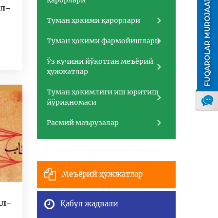
қарорлари
ал-
Туман ҳокими қарорлари
Туман ҳокими фармойишлари
Ўз кучини йўқотган меъёрий
ҳужжатлар
Туман ҳокимлиги иш юритиш
йўриқномаси
Расмий маърузалар
Меъёрий ҳужжатлар
Ал-
Қабул жадвали