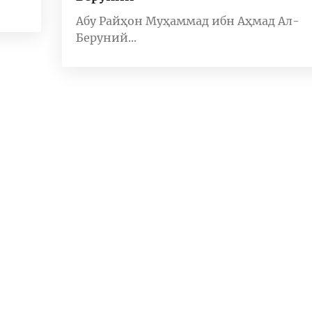
Абу Райҳон Муҳаммад ибн Аҳмад Ал-
Беруний...