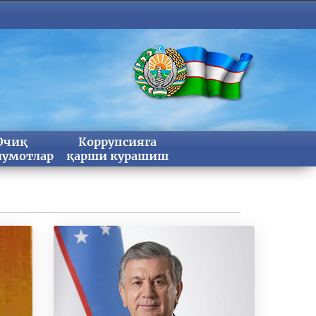
Очиқ
Коррупсияга
умотлар
қарши курашиш