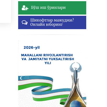
Бўш иш ўринлари
Шикофтлар мажудми?
Онлайн юборинг