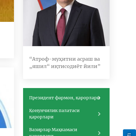
“Атроф-муҳитни асраш ва
„яшил“ иқтисодиёт йили”
Президент фармон, қарорлари
Қонунчилик палатаси
қарорлари
Вазирлар Маҳкамаси