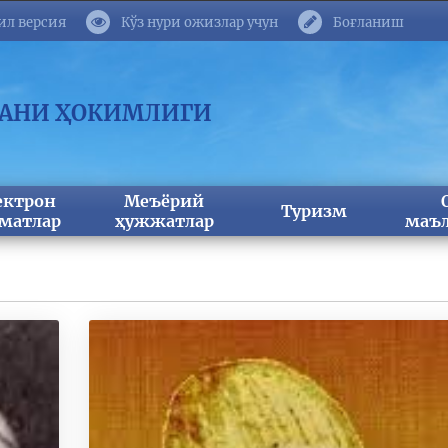
ил версия
Кўз нури ожизлар учун
Боғланиш
МАНИ ҲОКИМЛИГИ
ектрон
Меъёрий
Туризм
матлар
ҳужжатлар
маъл