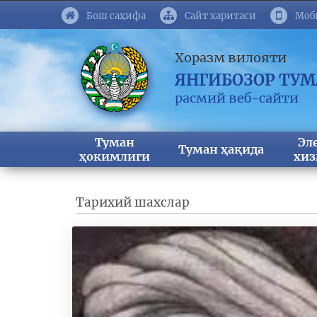
Бош саҳифа
Сайт харитаси
Моб
Хоразм вилояти
ЯНГИБОЗОР ТУ
расмий веб-сайти
Туман
Эл
Туман ҳақида
ҳокимлиги
хиз
Тарихий шахслар