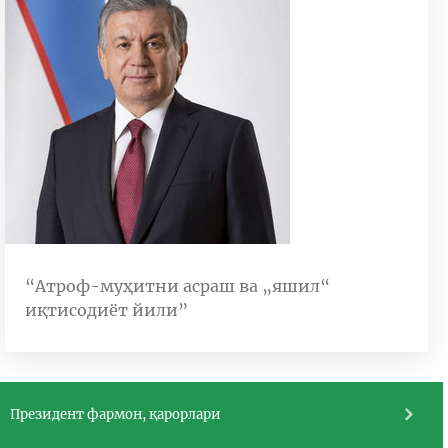
“Атроф-муҳитни асраш ва „яшил“
иқтисодиёт йили”
Президент фармон, қарорлари