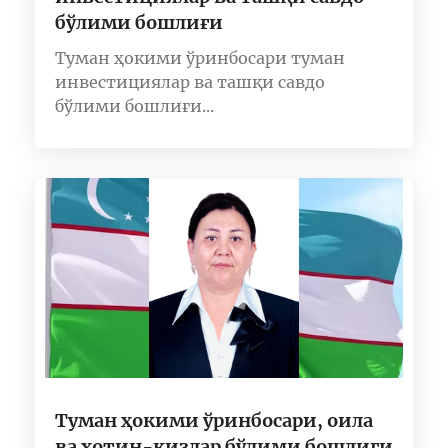
бўлими бошлиғи
Туман ҳокими ўринбосари туман
инвестициялар ва ташқи савдо
бўлими бошлиғи...
Туман ҳокими ўринбосари, оила
ва хотин-қизлар бўлими бошлиғи