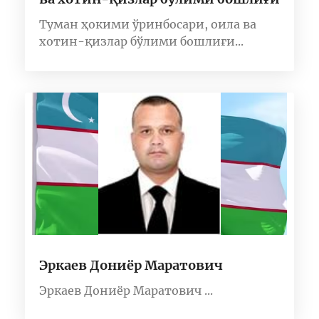
Туман ҳокими ўринбосари, оила ва
хотин-қизлар бўлими бошлиғи...
Эркаев Дониёр Маратович
Эркаев Дониёр Маратович ...