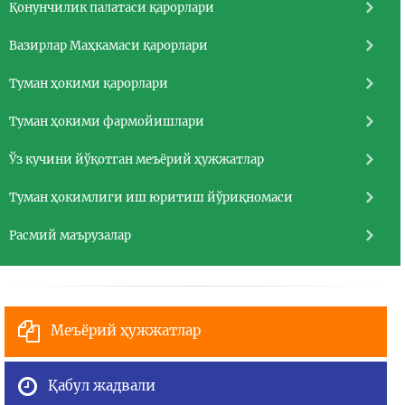
Қонунчилик палатаси қарорлари
Вазирлар Маҳкамаси қарорлари
Туман ҳокими қарорлари
Туман ҳокими фармойишлари
Ўз кучини йўқотган меъёрий ҳужжатлар
Туман ҳокимлиги иш юритиш йўриқномаси
Расмий маърузалар
Меъёрий ҳужжатлар
Қабул жадвали