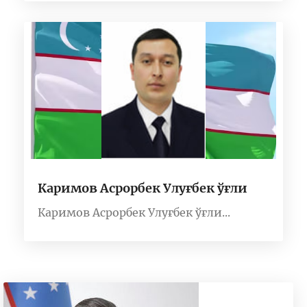
Каримов Асрорбек Улуғбек ўғли
Каримов Асрорбек Улуғбек ўғли...