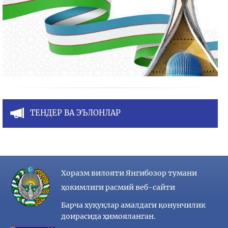
ТЕНДЕР ВА ЭЪЛОНЛАР
Хоразм вилояти Янгибозор тумани
ҳокимлиги расмий веб-сайти
Барча хуқуқлар амалдаги қонунчилик
доирасида ҳимояланган.