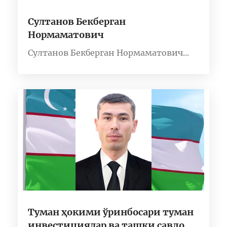
Султанов Бекберган
Нормаматович
Султанов Бекберган Нормаматович...
Туман ҳокими ўринбосари туман
инвестициялар ва ташқи савдо