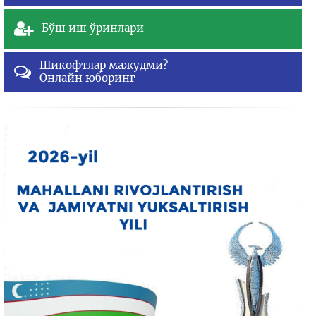
Бўш иш ўринлари
Шикофтлар мажудми?
Онлайн юборинг