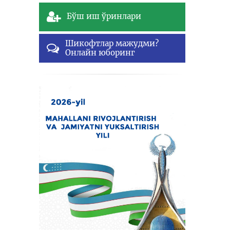
Бўш иш ўринлари
Шикофтлар мажудми?
Онлайн юборинг