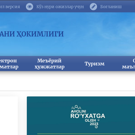
ил версия
Кўз нури ожизлар учун
Боғланиш
МАНИ ҲОКИМЛИГИ
ектрон
Меъёрий
Туризм
матлар
ҳужжатлар
маъл