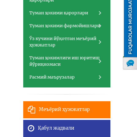
қарорлари
Туман ҳокими қарорлари
Туман ҳокими фармойишлари
Ўз кучини йўқотган меъёрий
ҳужжатлар
Туман ҳокимлиги иш юритиш
йўриқномаси
Расмий маърузалар
Меъёрий ҳужжатлар
Қабул жадвали