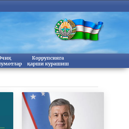
Очиқ
Коррупсияга
умотлар
қарши курашиш