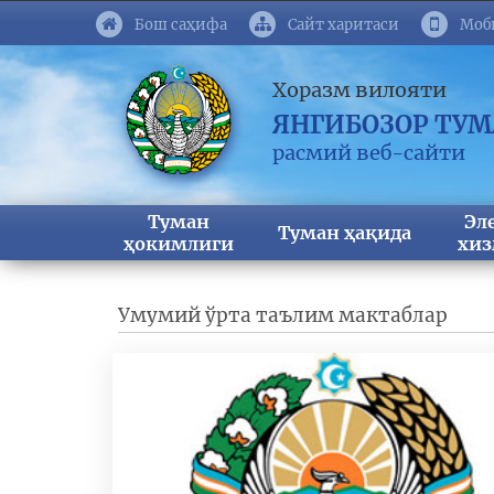
Бош саҳифа
Сайт харитаси
Моб
Хоразм вилояти
ЯНГИБОЗОР ТУ
расмий веб-сайти
Туман
Эл
Туман ҳақида
ҳокимлиги
хиз
Умумий ўрта таълим мактаблар