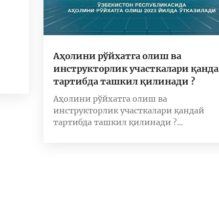
Аҳолини рўйхатга олиш ва
инструкторлик участкалари қанд
тартибда ташкил қилинади ?
Аҳолини рўйхатга олиш ва
инструкторлик участкалари қандай
тартибда ташкил қилинади ?...