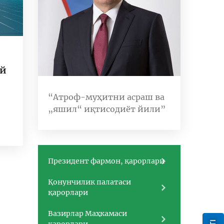
ай
“Атроф-муҳитни асраш ва
„яшил“ иқтисодиёт йили”
Президент фармон, қарорлари
Қонунчилик палатаси
қарорлари
Вазирлар Маҳкамаси