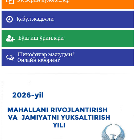
Қабул жадвали
Бўш иш ўринлари
Шикофтлар мажудми?
Онлайн юборинг