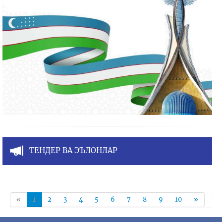
ТЕНДЕР ВА ЭЪЛОНЛАР
«
1
2
3
4
5
6
7
8
9
10
»