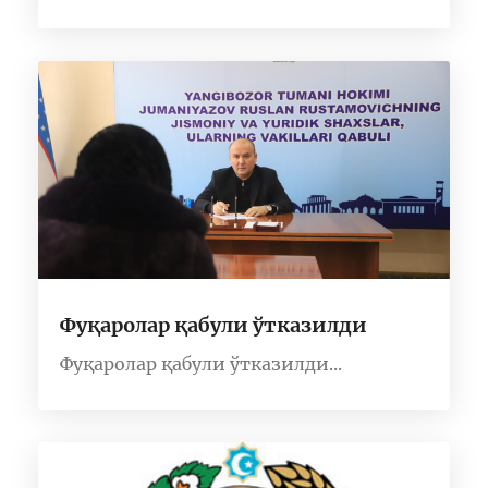
Фуқаролар қабули ўтказилди
Фуқаролар қабули ўтказилди...