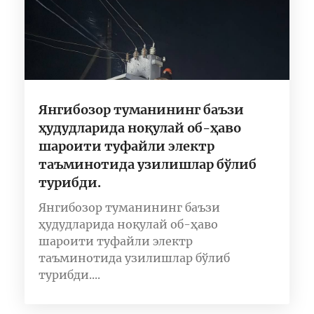
Янгибозор туманининг баъзи
ҳудудларида ноқулай об-ҳаво
шароити туфайли электр
таъминотида узилишлар бўлиб
турибди.
Янгибозор туманининг баъзи
ҳудудларида ноқулай об-ҳаво
шароити туфайли электр
таъминотида узилишлар бўлиб
турибди....