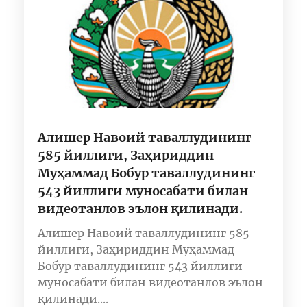
Алишер Навоий таваллудининг
585 йиллиги, Заҳириддин
Муҳаммад Бобур таваллудининг
543 йиллиги муносабати билан
видеотанлов эълон қилинади.
Алишер Навоий таваллудининг 585
йиллиги, Заҳириддин Муҳаммад
Бобур таваллудининг 543 йиллиги
муносабати билан видеотанлов эълон
қилинади....