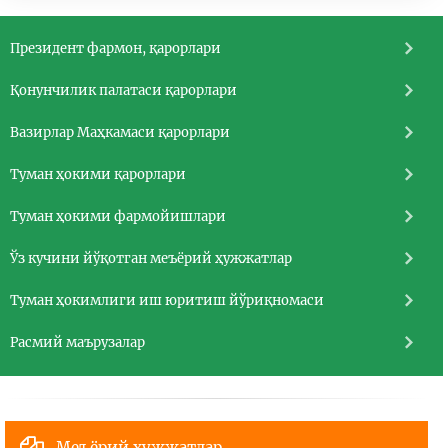
Президент фармон, қарорлари
Қонунчилик палатаси қарорлари
Вазирлар Маҳкамаси қарорлари
Туман ҳокими қарорлари
Туман ҳокими фармойишлари
Ўз кучини йўқотган меъёрий ҳужжатлар
Туман ҳокимлиги иш юритиш йўриқномаси
Расмий маърузалар
Меъёрий ҳужжатлар