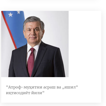
“Атроф-муҳитни асраш ва „яшил“
иқтисодиёт йили”