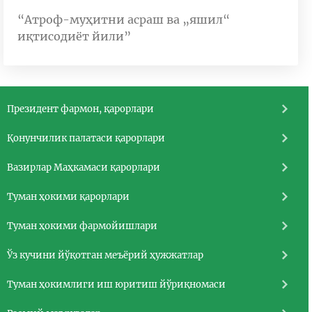
“Атроф-муҳитни асраш ва „яшил“
иқтисодиёт йили”
Президент фармон, қарорлари
Қонунчилик палатаси қарорлари
Вазирлар Маҳкамаси қарорлари
Туман ҳокими қарорлари
Туман ҳокими фармойишлари
Ўз кучини йўқотган меъёрий ҳужжатлар
Туман ҳокимлиги иш юритиш йўриқномаси