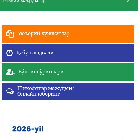
Расмий маърузалар
Меъёрий ҳужжатлар
Қабул жадвали
Бўш иш ўринлари
Шикофтлар мажудми?
Онлайн юборинг