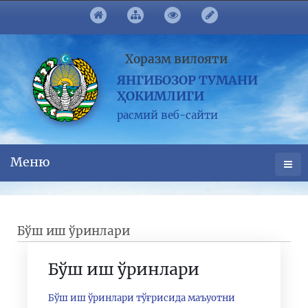
Хоразм вилояти
ЯНГИБОЗОР ТУМАНИ
ҲОКИМЛИГИ
расмий веб-сайти
Меню
Бўш иш ўринлари
Бўш иш ўринлари
Бўш иш ўринлари тўғрисида маъуотни