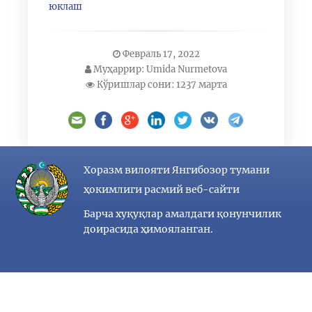
юклаш
Февраль 17, 2022
Муҳаррир: Umida Nurmetova
Кўришлар сони: 1237 марта
Хоразм вилояти Янгибозор тумани
ҳокимлиги расмий веб-сайти
Барча хуқуқлар амалдаги қонунчилик
доирасида ҳимояланган.