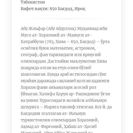
Ўзбекистон
Вафот вақти: 850 Бағдод, Ироқ
Абу Жаъфар (Абу Абдуллоҳ) Муҳаммад ибн
Мусо ал-Хоразмий ал-Мажуси ал-
Катраббули (783, Хива – 850, Бағдод) – ўрта
осиёлик буюк математик, астроном,
географ, фан тарихидаги илк крмусий
олимлардан. Дастлабки маълумотни Хива
шаҳрида олган ва етук олим бўлиб
шаклланган. Бунда араб истилосидан сўнг
муайян даражада сақланиб қолган қадимги
Хоразм фани анъаналари асосий рол
ўйнаган. Халифа Ҳорун ар-Рашиднинг ўғли
ва унинг Хуросондаги волийси алМаъмун
ҳузурига – Марвга таклиф этилган. 819 й. да
Бағдодни эгаллаган ал-Маъмун
туркистонлик олимлардан Хоразмий,
Аҳмад ал-Фарғоний, Ҳабаш ал-Ҳосиб