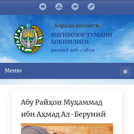
Хоразм вилояти
ЯНГИБОЗОР ТУМАНИ
ҲОКИМЛИГИ
расмий веб-сайти
Меню
Абу Райҳон Муҳаммад
ибн Аҳмад Ал-Беруний