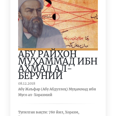
АБУ РАЙҲОН
МУҲАММАД ИБН
АҲМАД АЛ-
БЕРУНИЙ
08.12.2018
Абу Жаъфар (Абу Абдуллоҳ) Муҳаммад ибн
Мусо ал-Хоразмий
Туғилган вақти: 780 йил, Хоразм,