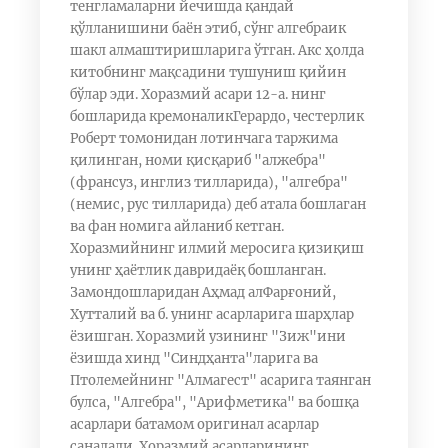
тенгламаларни йечишда қандай
қўлланишини баён этиб, сўнг алгебраик
шакл алмаштиришларига ўтган. Акс ҳолда
китобнинг мақсадини тушуниш қийин
бўлар эди. Хоразмий асари 12-а. нинг
бошларида кремоналикГерардо, честерлик
Роберт томонидан лотинчага таржима
қилинган, номи қисқариб "алжебра"
(франсуз, инглиз тилларида), "алгебра"
(немис, рус тилларида) деб атала бошлаган
ва фан номига айланиб кетган.
Хоразмийнинг илмий меросига қизиқиш
унинг ҳаётлик давридаёқ бошланган.
Замондошларидан Аҳмад алФарғоний,
Хутталий ва б. унинг асарларига шарҳлар
ёзишган. Хоразмий узининг "Зиж"ини
ёзишда хинд "Синдҳанта"ларига ва
Птолемейнинг "Алмагест" асарига таянган
булса, "Алгебра", "Арифметика" ва бошқа
асарлари батамом оригинал асарлар
саналади. Хоразмий асарларининг