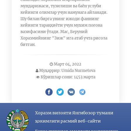
мундарижаси, тузилиши ва баён услуби
кейинги олимлар учун намунага айланади.
Шу билан бирга унинг ижоди фаннинг
кейинги тараққиёти учун мухим поғона
вазифасини ўтади. Мас, Беруний
Хоразмийнинг "Зиж" ига атаб учта рисола
битган.
Март 04, 2022
Муҳаррир: Umida Nurmetova
Кўришлар сони: 1453 марта
Хоразм вилояти Янгибозор тумани
ҳокимлиги расмий веб-сайти