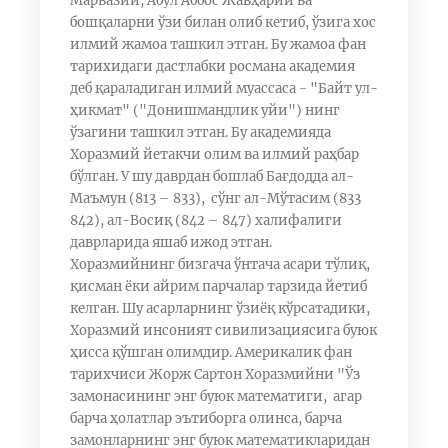
Марвазий, Абул Аббос Жавҳарий ва
бошқаларни ўзи билан олиб кетиб, ўзига хос
илмий жамоа ташкил этган. Бу жамоа фан
тарихидаги дастлабки росмана академия
деб қараладиган илмий муассаса - "Байт ул-
ҳикмат" ("Донишмандлик уйи") нинг
ўзагини ташкил этган. Бу академияда
Хоразмий йетакчи олим ва илмий раҳбар
бўлган. У шу даврдан бошлаб Бағдодда ал-
Маъмун (813 – 833), сўнг ал-Мўтасим (833
842), ал-Восиқ (842 – 847) халифалиги
даврларида яшаб ижод этган.
Хоразмийнинг бизгача ўнтача асари тўлиқ,
қисман ёки айрим парчалар тарзида йетиб
келган. Шу асарларнинг ўзиёқ кўрсатадики,
Хоразмий инсоният сивилизациясига буюк
ҳисса қўшган олимдир. Америкалик фан
тарихчиси Жорж Сартон Хоразмийни "Ўз
замонасининг энг буюк математиги, агар
барча ҳолатлар эътиборга олинса, барча
замонларнинг энг буюк математикларидан