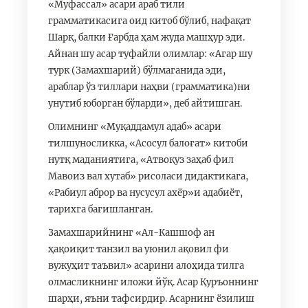
«Муфассал» асари араб тили
грамматикасига оид китоб бўлиб, нафақат
Шарқ, балки Ғарбда ҳам жуда машҳур эди.
Айнан шу асар туфайли олимлар: «Агар шу
турк (Замахшарий) бўлмаганида эди,
араблар ўз тиллари наҳви (грамматика)ни
унутиб юборган бўларди», деб айтишган.
Олимнинг «Муқаддамул адаб» асари
тилшуносликка, «Асосул балоғат» китоби
нутқ маданиятига, «Атвоқуз заҳаб фил
Мавоиз вал хутаб» рисоласи дидактикага,
«Рабиул аброр ва нусусул ахёр»и адабиёт,
тарихга бағишланган.
Замахшарийнинг «Ал-Кашшоф ан
ҳақоиқит танзил ва уюнил ақовил фи
вужуҳит таъвил» асарини алоҳида тилга
олмасликнинг иложи йўқ. Асар Қуръоннинг
шарҳи, яъни тафсирдир. Асарнинг ёзилиш