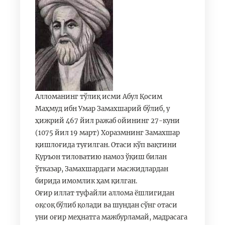
Алломанинг тўлиқ исми Абул Қосим
Маҳмуд ибн Умар Замахшарий бўлиб, у
ҳижрий 467 йил ражаб ойининг 27-куни
(1075 йил 19 март) Хоразмнинг Замахшар
қишлоғида туғилган. Отаси кўп вақтини
Қуръон тиловатию намоз ўқиш билан
ўтказар, Замахшардаги масжидлардан
бирида имомлик ҳам қилган.
Оғир иллат туфайли аллома ёшлигидан
оқсоқ бўлиб қолади ва шундан сўнг отаси
уни оғир меҳнатга мажбурламай, мадрасага