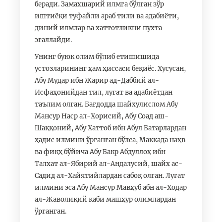
беради. Замахшарий илмга бўлган зўр
иштиёқи туфайли араб тили ва адабиёти,
диний илмлар ва хаттотликни пухта
эгаллайди.
Унинг буюк олим бўлиб етишишида
устозларининг ҳам ҳиссаси беқиёс. Хусусан,
Абу Мудар ибн Жарир ад-Даббий ал-
Исфаҳонийдан тил, луғат ва адабиётдан
таълим олган. Бағдодда шайхулислом Абу
Мансур Наср ал-Хорисий, Абу Соад аш-
Шаққоний, Абу Хаттоб ибн Абул Батарлардан
ҳадис илмини ўрганган бўлса, Маккада наҳв
ва фиқҳ бўйича Абу Бакр Абдуллоҳ ибн
Талхат ал-Ябирий ал-Андалусий, шайх ас-
Садид ал-Хайятийлардан сабоқ олган. Луғат
илмини эса Абу Мансур Мавҳуб абн ал-Ходар
ал-Жаволиқий каби машҳур олимлардан
ўрганган.