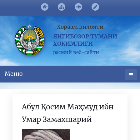
Хоразм вилояти
ЯНГИБОЗОР ТУМАНИ
ҲОКИМЛИГИ
расмий веб-сайти
Меню
Абул Қосим Маҳмуд ибн
Умар Замахшарий