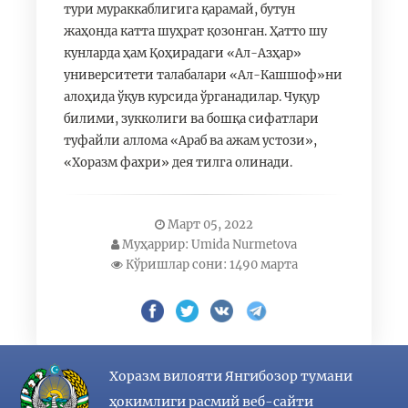
тури мураккаблигига қарамай, бутун
жаҳонда катта шуҳрат қозонган. Ҳатто шу
кунларда ҳам Қоҳирадаги «Ал-Азҳар»
университети талабалари «Ал-Кашшоф»ни
алоҳида ўқув курсида ўрганадилар. Чуқур
билими, зукколиги ва бошқа сифатлари
туфайли аллома «Араб ва ажам устози»,
«Хоразм фахри» дея тилга олинади.
Март 05, 2022
Муҳаррир: Umida Nurmetova
Кўришлар сони: 1490 марта
Хоразм вилояти Янгибозор тумани
ҳокимлиги расмий веб-сайти