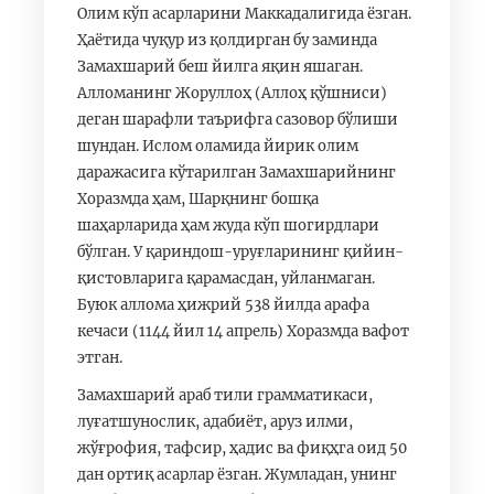
Олим кўп асарларини Маккадалигида ёзган.
Ҳаётида чуқур из қолдирган бу заминда
Замахшарий беш йилга яқин яшаган.
Алломанинг Жоруллоҳ (Аллоҳ қўшниси)
деган шарафли таърифга сазовор бўлиши
шундан. Ислом оламида йирик олим
даражасига кўтарилган Замахшарийнинг
Хоразмда ҳам, Шарқнинг бошқа
шаҳарларида ҳам жуда кўп шогирдлари
бўлган. У қариндош-уруғларининг қийин-
қистовларига қарамасдан, уйланмаган.
Буюк аллома ҳижрий 538 йилда арафа
кечаси (1144 йил 14 апрель) Хоразмда вафот
этган.
Замахшарий араб тили грамматикаси,
луғатшунослик, адабиёт, аруз илми,
жўғрофия, тафсир, ҳадис ва фиқҳга оид 50
дан ортиқ асарлар ёзган. Жумладан, унинг