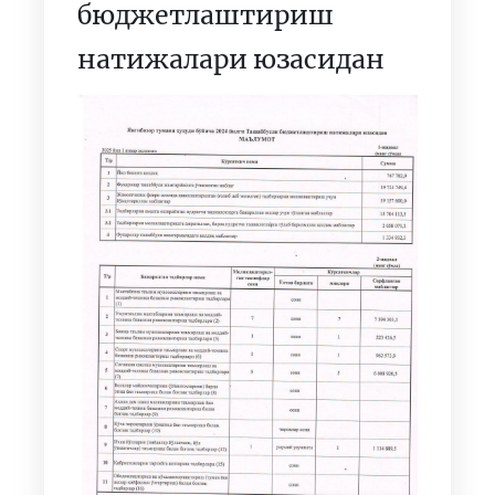
бюджетлаштириш
натижалари юзасидан