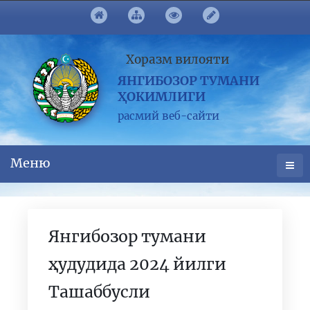
Хоразм вилояти
ЯНГИБОЗОР ТУМАНИ
ҲОКИМЛИГИ
расмий веб-сайти
Меню
Янгибозор тумани
ҳудудида 2024 йилги
Ташаббусли