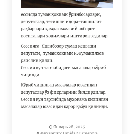
ессияда туман ҳокими ўринбосарлари,
депутатлар, тегишли идора-ташкилот
раҳбарлари ҳамда оммавий ахборот
воситалари ходимлари иштирок этдилар.
Сессияга Янгибозор туман кенгаши
депутати, туман ҳокими Р.Жуманиязов
раислик қилди.
Сессия кун тартибидаги масалалар кўриб
чиқилди.
Кўриб чиқилган масалалар юзасидан
депутатлар ўз фикрларини билдирдилар.
Сессия кун тартибида муҳокама қилинган
масалалар юзасидан қарор қабул қилинди.
Январь 28, 2025
Муҳаррир: Umida Nurmetova