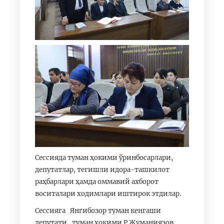
Сессияда туман ҳокими ўринбосарлари,
депутатлар, тегишли идора-ташкилот
раҳбарлари ҳамда оммавий ахборот
воситалари ходимлари иштирок этдилар.
Сессияга Янгибозор туман кенгаши
депутати, туман ҳокими Р.Жуманиязов