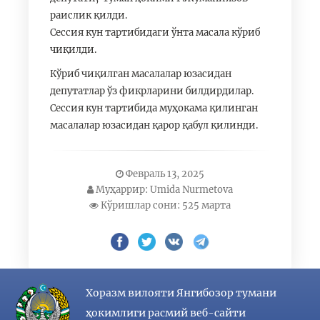
раислик қилди.
Сессия кун тартибидаги ўнта масала кўриб
чиқилди.
Кўриб чиқилган масалалар юзасидан
депутатлар ўз фикрларини билдирдилар.
Сессия кун тартибида муҳокама қилинган
масалалар юзасидан қарор қабул қилинди.
Февраль 13, 2025
Муҳаррир: Umida Nurmetova
Кўришлар сони: 525 марта
Хоразм вилояти Янгибозор тумани
ҳокимлиги расмий веб-сайти