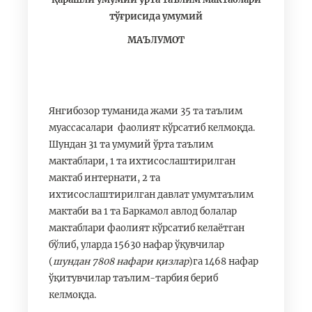
тўғрисида умумий
МАЪЛУМОТ
Янгибозор туманида жами 35 та таълим
муассасалари фаолият кўрсатиб келмоқда.
Шундан 31 та умумий ўрта таълим
мактаблари, 1 та ихтисослаштирилган
мактаб интернати, 2 та
ихтисослаштирилган давлат умумтаълим
мактаби ва 1 та Баркамол авлод болалар
мактаблари фаолият кўрсатиб келаётган
бўлиб, уларда 15630 нафар ўқувчилар
(
шундан 7808 нафари қизлар
)га 1468 нафар
ўқитувчилар таълим-тарбия бериб
келмоқда.