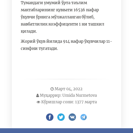
Тумандаги умумий ўрта таълим
мактабларининг қуввати 16536 нафар
ўқувчи ўрнига мўлжалланган бўлиб,
навбатлилик коэффиценти 1 ни ташкил
қилади.
Жорий ўқув йилида 914 нафар ўқувчилар 11-
синфни тугатади.
Март 04, 2022
Муҳаррир: Umida Nurmetova
Кўришлар сони: 1377 марта