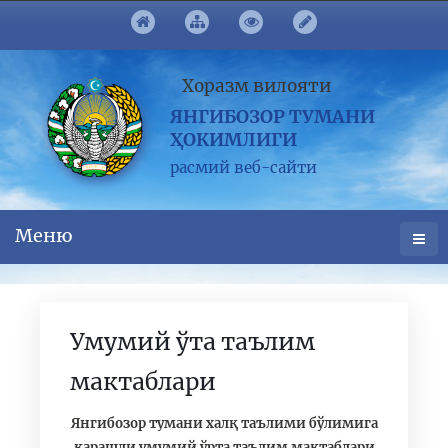
Хоразм вилояти
ЯНГИБОЗОР ТУМАНИ
ҲОКИМЛИГИ
расмий веб-сайти
Меню
Умумий ўта таълим
мактаблари
Янгибозор тумани халқ таълими бўлимига
қарашли умумий ўрта таълим мактаблари