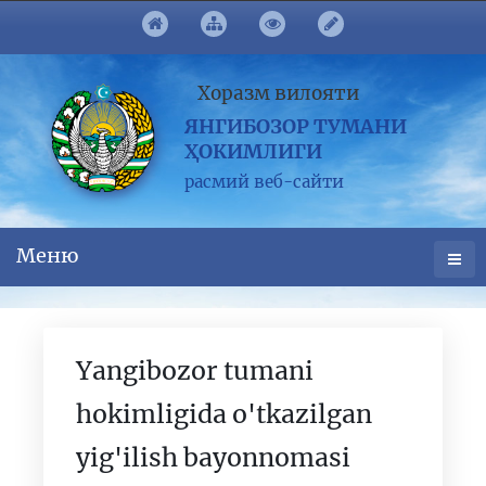
Хоразм вилояти
ЯНГИБОЗОР ТУМАНИ
ҲОКИМЛИГИ
расмий веб-сайти
Меню
Yangibozor tumani
hokimligida o'tkazilgan
yig'ilish bayonnomasi