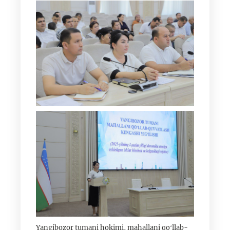
Yangibozor tumani hokimi, mahallani qoʻllab-