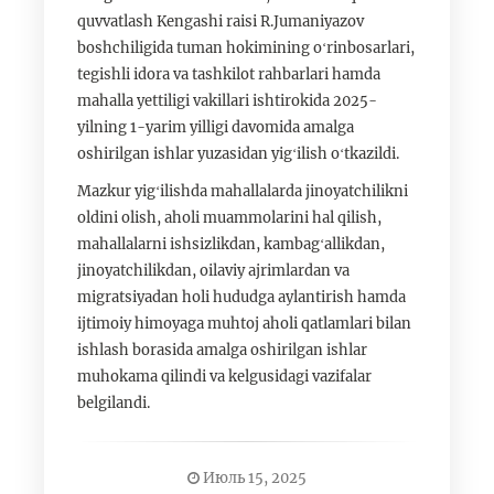
quvvatlash Kengashi raisi R.Jumaniyazov
boshchiligida tuman hokimining oʻrinbosarlari,
tegishli idora va tashkilot rahbarlari hamda
mahalla yettiligi vakillari ishtirokida 2025-
yilning 1-yarim yilligi davomida amalga
oshirilgan ishlar yuzasidan yigʻilish oʻtkazildi.
Mazkur yigʻilishda mahallalarda jinoyatchilikni
oldini olish, aholi muammolarini hal qilish,
mahallalarni ishsizlikdan, kambagʻallikdan,
jinoyatchilikdan, oilaviy ajrimlardan va
migratsiyadan holi hududga aylantirish hamda
ijtimoiy himoyaga muhtoj aholi qatlamlari bilan
ishlash borasida amalga oshirilgan ishlar
muhokama qilindi va kelgusidagi vazifalar
belgilandi.
Июль 15, 2025