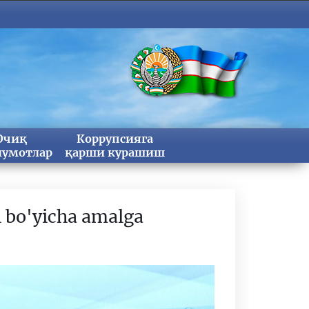
Очиқ
Коррупсияга
умотлар
қарши курашиш
 bo'yicha amalga