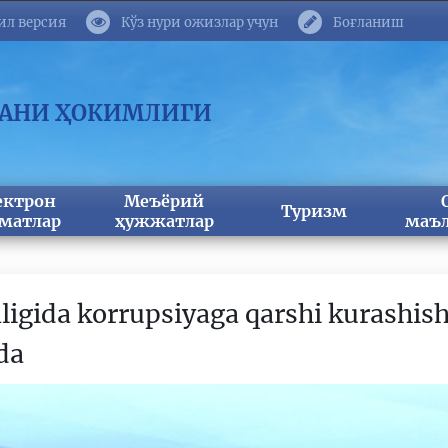
ил версия
Кўз нури ожизлар учун
Боғланиш
МАНИ ҲОКИМЛИГИ
ектрон
Меъёрий
Туризм
матлар
ҳужжатлар
маъл
igida korrupsiyaga qarshi kurashish
ida