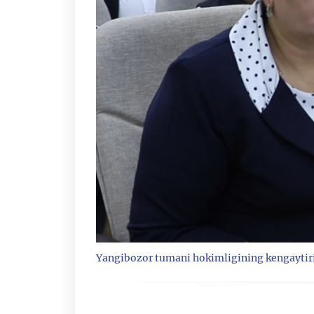
Yangibozor tumani hokimligining kengaytiri