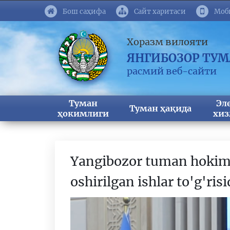
Бош саҳифа
Сайт харитаси
Моб
Хоразм вилояти
ЯНГИБОЗОР ТУ
расмий веб-сайти
Туман
Эл
Туман ҳақида
ҳокимлиги
хиз
Yangibozor tuman hokiml
oshirilgan ishlar to'g'ris