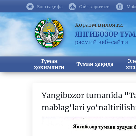
Бош саҳифа
Сайт харитаси
Моб
Хоразм вилояти
ЯНГИБОЗОР ТУ
расмий веб-сайти
Туман
Эл
Туман ҳақида
ҳокимлиги
хиз
Yangibozor tumanida "Ta
mablag‘lari yo‘naltirilish