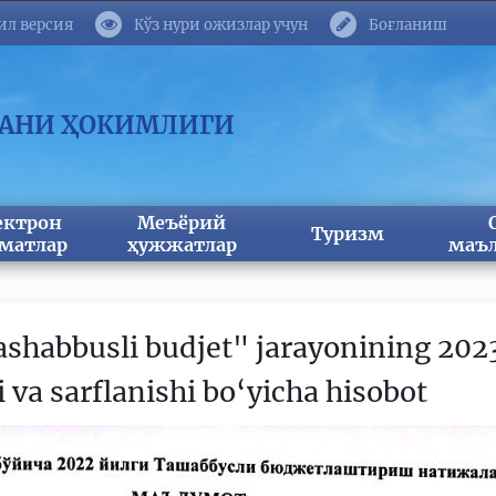
ил версия
Кўз нури ожизлар учун
Боғланиш
МАНИ ҲОКИМЛИГИ
ектрон
Меъёрий
Туризм
матлар
ҳужжатлар
маъл
shabbusli budjet" jarayonining 2023
i va sarflanishi bo‘yicha hisobot