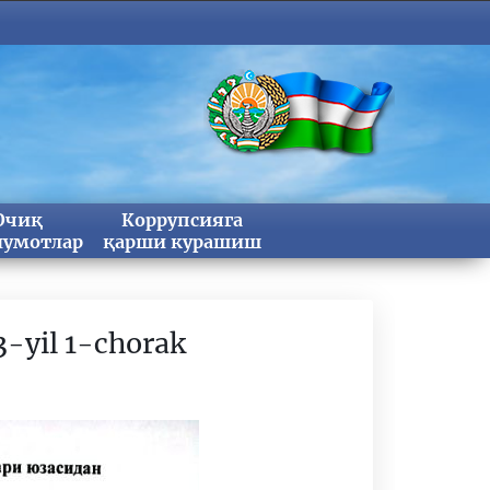
Очиқ
Коррупсияга
умотлар
қарши курашиш
-yil 1-chorak