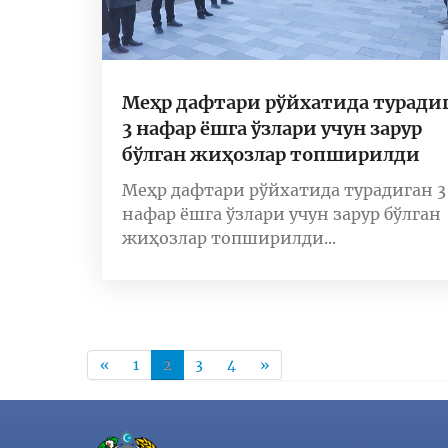
Меҳр дафтари рўйхатида туради
3 нафар ёшга ўзлари учун зарур
бўлган жиҳозлар топширилди
Меҳр дафтари рўйхатида турадиган 3
нафар ёшга ўзлари учун зарур бўлган
жиҳозлар топширилди...
«
1
2
3
4
»