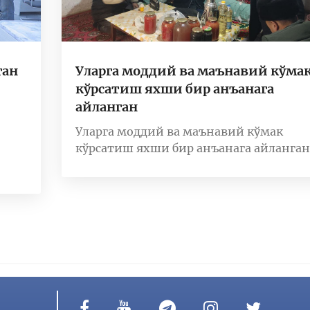
ган
Уларга моддий ва маънавий кўма
кўрсатиш яхши бир анъанага
айланган
Уларга моддий ва маънавий кўмак
кўрсатиш яхши бир анъанага айланган.