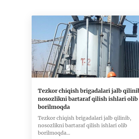
Tezkor chiqish brigadalari jalb qilini
nosozlikni bartaraf qilish ishlari olib
borilmoqda
Tezkor chiqish brigadalari jalb qilinib,
nosozlikni bartaraf qilish ishlari olib
borilmoqda...