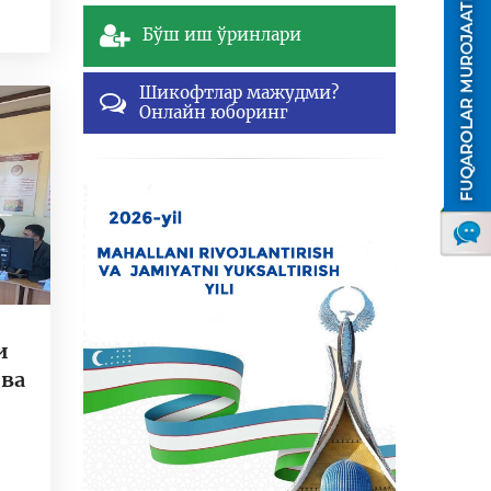
Бўш иш ўринлари
Шикофтлар мажудми?
Онлайн юборинг
и
 ва