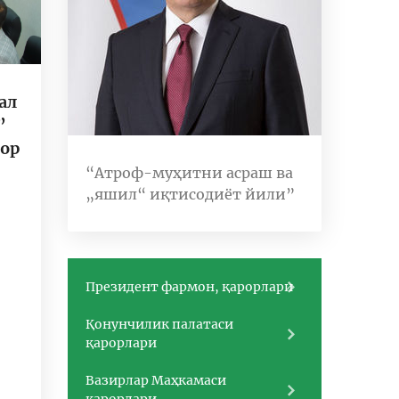
ал
”
ор
“Атроф-муҳитни асраш ва
„яшил“ иқтисодиёт йили”
Президент фармон, қарорлари
Қонунчилик палатаси
қарорлари
Вазирлар Маҳкамаси