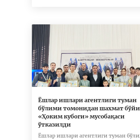
Ёшлар ишлари агентлиги туман
бўлими томонидан шахмат бўйи
«Ҳоким кубоги» мусобақаси
ўтказилди
Ёшлар ишлари агентлиги туман бўл