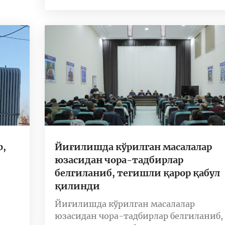
b,
Йиғилишда кўрилган масалалар
юзасидан чора-тадбирлар
белгиланиб, тегишли қарор қабул
қилинди
Йиғилишда кўрилган масалалар
юзасидан чора-тадбирлар белгиланиб,