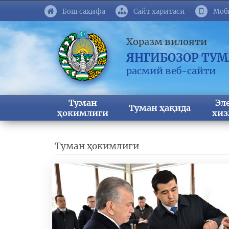
Бош саҳифа
Сайт харитаси
Моб
Хоразм вилояти
ЯНГИБОЗОР ТУ
расмий веб-сайти
Туман
Эл
Туман ҳақида
ҳокимлиги
хиз
Туман ҳокимлиги