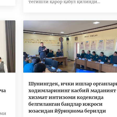
тегишли қарор қабул қилинди...
Шунингдек, ички ишлар органлар
ча
ходимларининг касбий маданият
хизмат интизоми кодексида
белгиланган бандлар ижроси
юзасидан йўриқнома берилди
ими