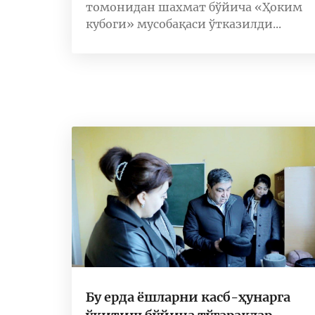
томонидан шахмат бўйича «Ҳоким
кубоги» мусобақаси ўтказилди...
Бу ерда ёшларни касб-ҳунарга