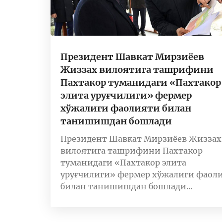
Президент Шавкат Мирзиёев
Жиззах вилоятига ташрифини
Пахтакор туманидаги «Пахтакор
элита уруғчилиги» фермер
хўжалиги фаолияти билан
танишишдан бошлади
Президент Шавкат Мирзиёев Жиззах
вилоятига ташрифини Пахтакор
туманидаги «Пахтакор элита
уруғчилиги» фермер хўжалиги фаол
билан танишишдан бошлади...