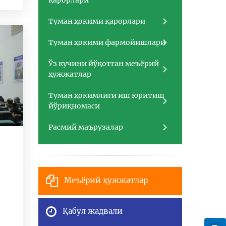
қарорлари
Туман ҳокими қарорлари
Туман ҳокими фармойишлари
Ўз кучини йўқотган меъёрий
ҳужжатлар
Туман ҳокимлиги иш юритиш
йўриқномаси
Расмий маърузалар
Меъёрий ҳужжатлар
Қабул жадвали