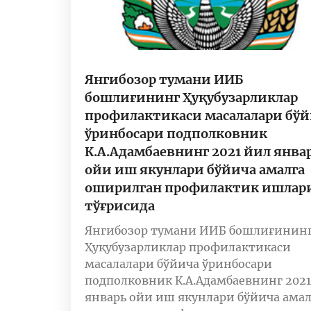
Янгибозор тумани ИИБ
бошлиғининг Ҳуқубузарликлар
профилактикаси масалалари бў
ўринбосари подполковник
К.А.Адамбаевнинг 2021 йил янва
ойи иш якунлари бўйича амалга
оширилган профилактик ишлар
тўғрисида
Янгибозор тумани ИИБ бошлиғинин
Ҳуқубузарликлар профилактикаси
масалалари бўйича ўринбосари
подполковник К.А.Адамбаевнинг 2021
январь ойи иш якунлари бўйича амал