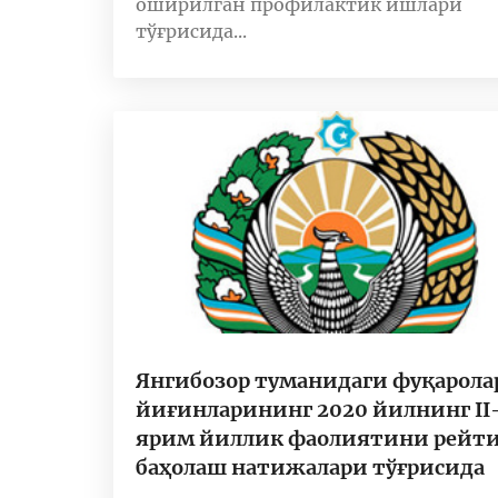
оширилган профилактик ишлари
тўғрисида...
Янгибозор туманидаги фуқарола
йиғинларининг 2020 йилнинг II
ярим йиллик фаолиятини рейт
баҳолаш натижалари тўғрисида