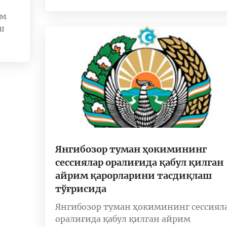
им
ш
Янгибозор туман ҳокимининг
сессиялар оралиғида қабул қилган
айрим қарорларини тасдиқлаш
тўғрисида
Янгибозор туман ҳокимининг сессиял
оралиғида қабул қилган айрим