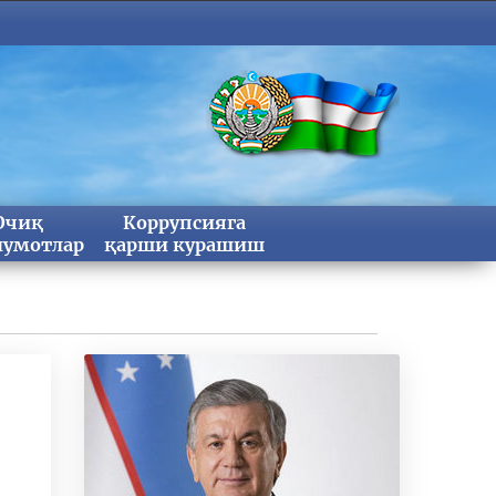
Очиқ
Коррупсияга
умотлар
қарши курашиш