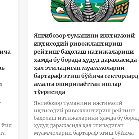
Янгибозор туманини ижтимоий-
иқтисодий ривожлантириш
йича
рейтинг баҳолаш натижаларини
ҳамда бу борада ҳудуд даражасида
рь
ҳал этиладиган муаммоларни
бартараф этиш бўйича секторлард
и
амалга оширилаётган ишлар
тўғрисида
г
Янгибозор туманини ижтимоий-
иқтисодий ривожлантириш рейтинг
баҳолаш натижаларини ҳамда бу борад
 йил
ҳудуд даражасида ҳал этиладиган
га
муаммоларни бартараф этиш бўйича