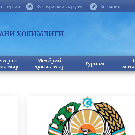
ил версия
Кўз нури ожизлар учун
Боғланиш
МАНИ ҲОКИМЛИГИ
ектрон
Меъёрий
Туризм
матлар
ҳужжатлар
маъл