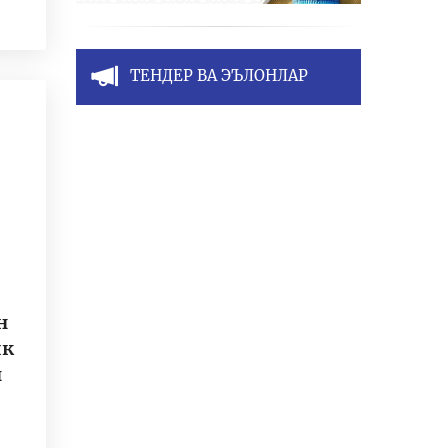
ТЕНДЕР ВА ЭЪЛОНЛАР
н
ик
н