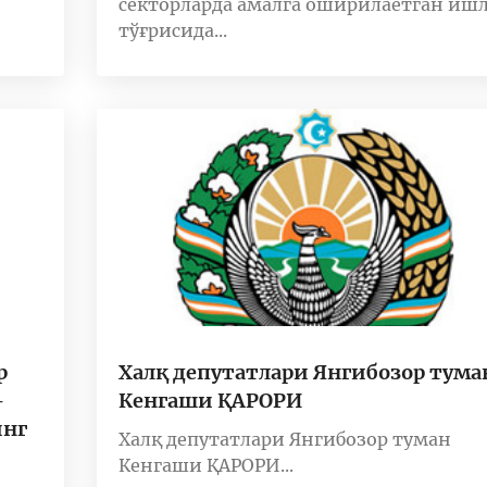
секторларда амалга оширилаётган иш
тўғрисида...
р
Халқ депутатлари Янгибозор тума
-
Кенгаши ҚАРОРИ
инг
Халқ депутатлари Янгибозор туман
Кенгаши ҚАРОРИ...