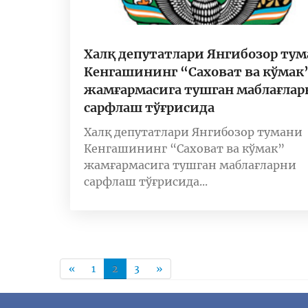
Халқ депутатлари Янгибозор ту
Кенгашининг “Саховат ва кўмак
жамғармасига тушган маблағлар
сарфлаш тўғрисида
Халқ депутатлари Янгибозор тумани
Кенгашининг “Саховат ва кўмак”
жамғармасига тушган маблағларни
сарфлаш тўғрисида...
«
1
2
3
»