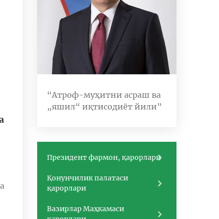
“Атроф-муҳитни асраш ва
„яшил“ иқтисодиёт йили”
а
Президент фармон, қарорлари
Қонунчилик палатаси
а
қарорлари
Вазирлар Маҳкамаси