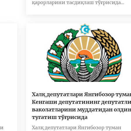
қарорларини тасдиқлаш тўғрисида...
Халқ депутатлари Янгибозор тума
Кенгаши депутатининг депутатл
ваколатларини муддатидан олди
тугатиш тўғрисида
ри
Халқ депутатлари Янгибозор туман