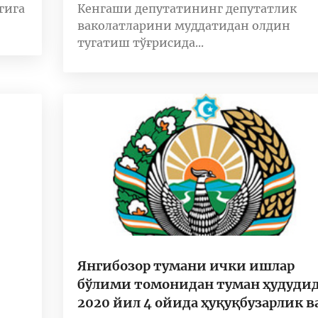
гига
Кенгаши депутатининг депутатлик
ваколатларини муддатидан олдин
тугатиш тўғрисида...
Янгибозор тумани ички ишлар
бўлими томонидан туман ҳудуди
2020 йил 4 ойида ҳуқуқбузарлик в