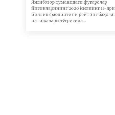
Янгибозор туманидаги фуқаролар
йиғинларининг 2020 йилнинг II-яр
йиллик фаолиятини рейтинг баҳола
натижалари тўғрисида...