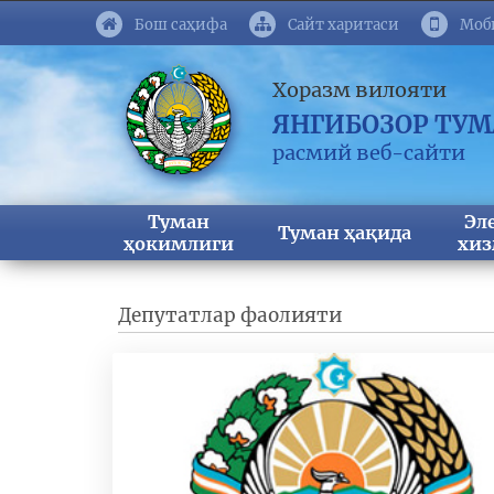
Бош саҳифа
Сайт харитаси
Моб
Хоразм вилояти
ЯНГИБОЗОР ТУ
расмий веб-сайти
Туман
Эл
Туман ҳақида
ҳокимлиги
хиз
Депутатлар фаолияти