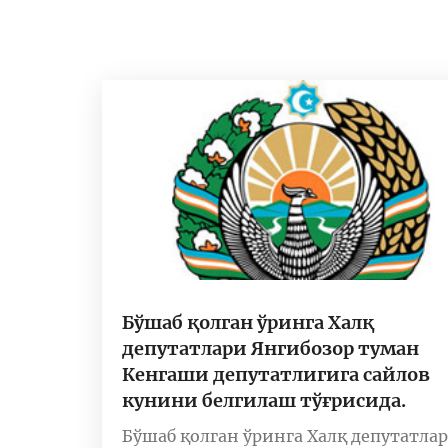
Бўшаб қолган ўринга Халқ
депутатлари Янгибозор туман
Кенгаши депутатлигига сайлов
кунини белгилаш тўғрисида.
Бўшаб қолган ўринга Халқ депутатла