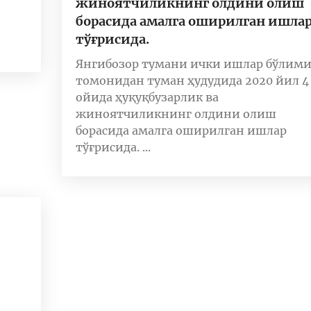
жиноятчиликнинг олдини олиш
борасида амалга оширилган ишла
тўғрисида.
Янгибозор тумани ички ишлар бўлим
томонидан туман ҳудудида 2020 йил 4
ойида ҳуқуқбузарлик ва
жиноятчиликнинг олдини олиш
борасида амалга оширилган ишлар
тўғрисида. ...