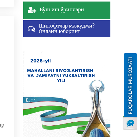
Бўш иш ўринлари
Шикофтлар мажудми?
Онлайн юборинг
ар