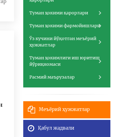
қарорлари
лар
Туман ҳокими қарорлари
Туман ҳокими фармойишлари
Ўз кучини йўқотган меъёрий
ҳужжатлар
Туман ҳокимлиги иш юритиш
йўриқномаси
Расмий маърузалар
н
Меъёрий ҳужжатлар
Қабул жадвали