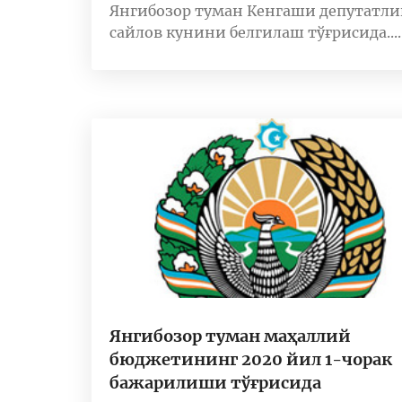
Янгибозор туман Кенгаши депутатли
сайлов кунини белгилаш тўғрисида....
Янгибозор туман маҳаллий
бюджетининг 2020 йил 1-чорак
бажарилиши тўғрисида