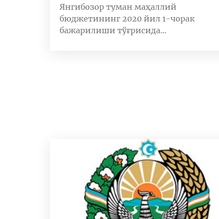
Янгибозор туман маҳаллий
бюджетининг 2020 йил 1-чорак
бажарилиши тўғрисида...